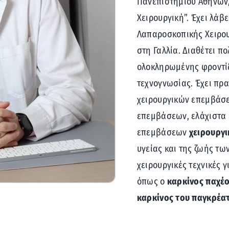
Πανεπιστημίου Αθηνών, 
Χειρουργική”. Έχει λά
Λαπαροσκοπικής Χειρου
στη Γαλλία. Διαθέτει π
ολοκληρωμένης φροντίδ
τεχνογνωσίας. Έχει πρ
χειρουργικών επεμβάσ
επεμβάσεων, ελάχιστα 
επεμβάσεων
χειρουργι
υγείας και της ζωής τω
χειρουργικές τεχνικές 
όπως ο
καρκίνος παχέο
καρκίνος του παγκρέα