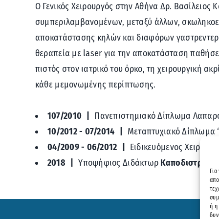
Ο Γενικός Χειρουργός στην Αθήνα Δρ. Βασίλειος
συμπεριλαμβανομένων, μεταξύ άλλων, σκωληκοει
αποκατάστασης κηλών και διαφόρων γαστρεντερι
θεραπεία με laser για την αποκατάσταση παθήσεω
πιστός στον ιατρικό του όρκο, τη χειρουργική α
κάθε μεμονωμένης περίπτωσης.
107/2010
Πανεπιστημιακό Δίπλωμα Λαπαρο
10/2012 - 07/2014
Μεταπτυχιακό Δίπλωμα 
04/2009 - 06/2012
Ειδικευόμενος Χειρουργ
2018
Υποψήφιος Διδάκτωρ
Καποδιστριακο
Για
απο
τεχ
συμ
ή η
δυν