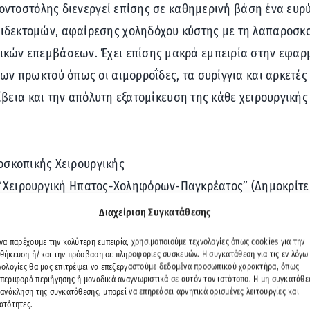
 Κοντοστόλης διενεργεί επίσης σε καθημερινή βάση ένα ευ
δεκτομών, αφαίρεσης χοληδόχου κύστης με τη λαπαροσκοπ
κών επεμβάσεων. Έχει επίσης μακρά εμπειρία στην εφαρ
ν πρωκτού όπως οι αιμορροΐδες, τα συρίγγια και αρκετές 
κρίβεια και την απόλυτη εξατομίκευση της κάθε χειρουργικ
σκοπικής Χειρουργικής
“Χειρουργική Ηπατος-Χοληφόρων-Παγκρέατος” (Δημοκρίτε
ικής -Specialist Registrar (SpR) Manchester Royal Infirma
Διαχείριση Συγκατάθεσης
ύ Πανεπιστημίου Αθηνών
 να παρέχουμε την καλύτερη εμπειρία, χρησιμοποιούμε τεχνολογίες όπως cookies για την
ΠΕΡΙΣΣΌΤΕΡΑ
θήκευση ή/και την πρόσβαση σε πληροφορίες συσκευών. Η συγκατάθεση για τις εν λόγω
νολογίες θα μας επιτρέψει να επεξεργαστούμε δεδομένα προσωπικού χαρακτήρα, όπως
περιφορά περιήγησης ή μοναδικά αναγνωριστικά σε αυτόν τον ιστότοπο. Η μη συγκατάθε
 ανάκληση της συγκατάθεσης, μπορεί να επηρεάσει αρνητικά ορισμένες λειτουργίες και
ατότητες.