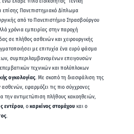
ενώ έλαβε τίτλο ειδικότητας “Γενική
βει επίσης Πανεπιστημιακό Δίπλωμα
ργικής από το Πανεπιστήμιο Στρασβούργου
ολλά χρόνια εμπειρίας στην παροχή
ας σε πλήθος ασθενών και χειρουργικής
αγματοποιήσει με επιτυχία ένα ευρύ φάσμα
εων, συμπεριλαμβανομένων επειγουσών
επεμβατικών τεχνικών και πολύπλοκων
κής ογκολογίας
. Με σκοπό τη διασφάλιση της
ν ασθενών, εφαρμόζει τις πιο σύγχρονες
για την αντιμετώπιση πλήθους κακοηθειών,
ς εντέρου
, ο
καρκίνος στομάχου
και ο
τος
.