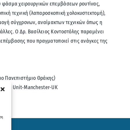
ρύ φάσμα χειρουργικών επεμβάσεων ρουτίνας,
ική τεχνική (λαπαροσκοπική χολοκυστεκτομή),
μογή σύγχρονων, αναίμακτων τεχνικών όπως η
άλλες. Ο Δρ. Βασίλειος Κοντοστόλης παραμένει
ής επέμβασης που πραγματοποιεί στις ανάγκες της
ιο Πανεπιστήμιο Θράκης)
ry-HPB Unit-Manchester-UK
ση