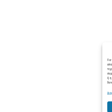
Για
απο
τεχ
συμ
ή η
δυν
Δια