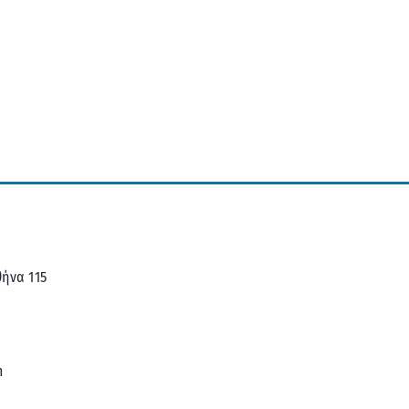
ήνα 115
m