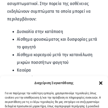
ασυμπτωματικοί. Στην πορεία της ασθένειας
εκδηλώνουν συμπτώματα τα οποία μπορεί να
περιλαμβάνουν:
Δυσκολία στην κατάποση
Αίσθημα φουσκώματος και δυσφορίας μετά
το φαγητό
Αίσθημα κορεσμού μετά την κατανάλωση
μικρών ποσοτήτων φαγητού
Καούρα
Δυσπεψία
Διαχείριση Συγκατάθεσης
Ναυτία
Πόνος στο στομάχι
Για να παρέχουμε την καλύτερη εμπειρία, χρησιμοποιούμε τεχνολογίες όπως
cookies για την αποθήκευση ή/και την πρόσβαση σε πληροφορίες συσκευών. Η
Ακούσια απώλεια βάρους
συγκατάθεση για τις εν λόγω τεχνολογίες θα μας επιτρέψει να επεξεργαστούμε
δεδομένα προσωπικού χαρακτήρα, όπως συμπεριφορά περιήγησης ή μοναδικά