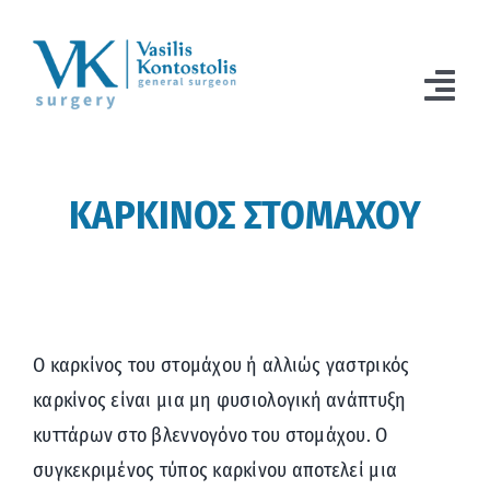
Μετάβαση
στο
περιεχόμενο
Togg
Navi
ΑΡΧΙΚΗ
ΚΑΡΚΙΝΟΣ ΣΤΟΜΑΧΟΥ
Ο ΙΑΤΡΟΣ
ΧΕΙΡΟΥΡΓΙΚΗ ΟΓΚΟΛΟΓΙΑ
ΠΑΘΗΣΕΙΣ
Ο καρκίνος του στομάχου ή αλλιώς γαστρικός
ΙΑΤΡΙΚΑ ΝΕΑ
καρκίνος είναι μια μη φυσιολογική ανάπτυξη
κυττάρων στο βλεννογόνο του στομάχου. Ο
ΕΠΙΚΟΙΝΩΝΙΑ
συγκεκριμένος τύπος καρκίνου αποτελεί μια