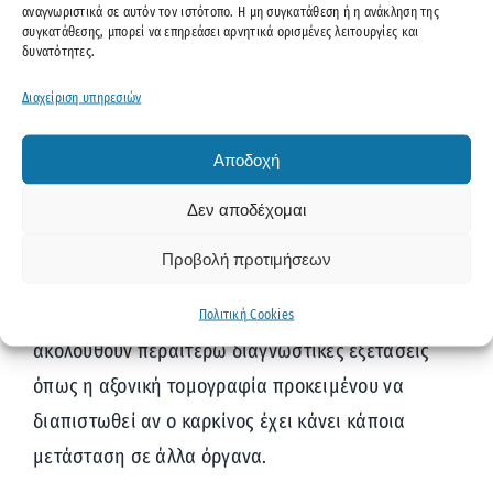
Εμετός
αναγνωριστικά σε αυτόν τον ιστότοπο. Η μη συγκατάθεση ή η ανάκληση της
συγκατάθεσης, μπορεί να επηρεάσει αρνητικά ορισμένες λειτουργίες και
δυνατότητες.
Διάγνωση καρκίνου του
στομάχου
Διαχείριση υπηρεσιών
Αποδοχή
Η διενέργεια γαστροσκόπησης με ταυτόχρονη
λήψη δείγματος για βιοψία συνιστά την
Δεν αποδέχομαι
επικρατέστερη μέθοδο διάγνωσης της νόσου. Το
Προβολή προτιμήσεων
θετικό αποτέλεσμα της βιοψίας επιβεβαιώνει την
ύπαρξη καρκινικών κυττάρων. Στη συνέχεια
Πολιτική Cookies
ακολουθούν περαιτέρω διαγνωστικές εξετάσεις
όπως η αξονική τομογραφία προκειμένου να
διαπιστωθεί αν ο καρκίνος έχει κάνει κάποια
μετάσταση σε άλλα όργανα.