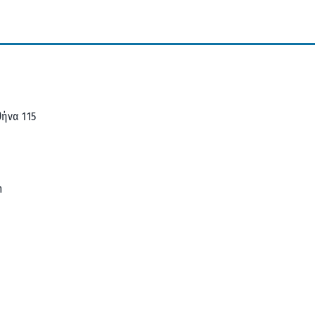
ήνα 115
m