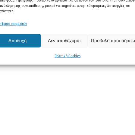
περιφορά περιήγησης ή μοναδικά αναγνωριστικά σε αυτόν τον ιστότοπο. Η μη συγκατάθε
 ανάκληση της συγκατάθεσης, μπορεί να επηρεάσει αρνητικά ορισμένες λειτουργίες και
ατότητες.
χείριση υπηρεσιών
Αποδοχή
Δεν αποδέχομαι
Προβολή προτιμήσεω
Πολιτική Cookies