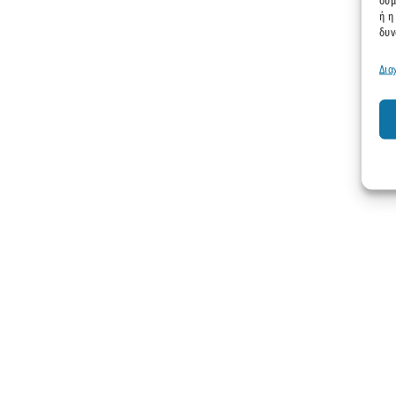
συμ
ή η
δυν
Δια