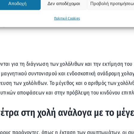
Αποδοχή
Δεν αποδέχομαι
Προβολή προτιμήσεω
λόλιθων επηρεάζει την τάση τους να προκαλούν απόφραξη 
γεθος είναι πιο πιθανό να αποφράξει τον κυστικό πόρο ή τ
Πολιτική Cookies
γκρεατίτιδα.
νται για τη διάγνωση των χολόλιθων και την εκτίμηση το
 μαγνητικού συντονισμού και ενδοσκοπική ανάδρομη χολ
χνευση των χολόλιθων. Το μέγεθος και ο αριθμός των χολόλ
υτικών αποφάσεων και στην πρόβλεψη του κινδύνου επιπ
πέτρα στη χολή ανάλογα με το μέγ
ορους παράγοντες, όπως η έκταση των συμπτωμάτων, οι συν