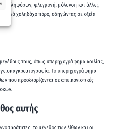
ν
των χοληφόρων, φλεγμονή, μόλυνση και άλλες
ον κοινό χοληδόχο πόρο, οδηγώντας σε οξεία
υ μεγέθους τους, όπως υπερηχογράφημα κοιλίας,
αγγειοπαγκρεατογραφία. Το υπερηχογράφημα
ιθων που προσδιορίζονται σε απεικονιστικές
λοκών.
εθος αυτής
νοσηρότητες, το μέγεθος των λίθων και οι