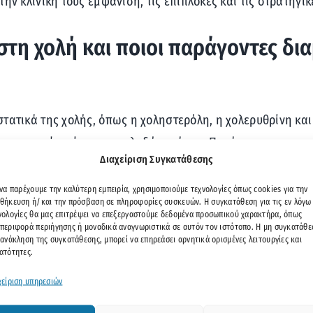
ην κλινική τους εμφάνιση, τις επιπλοκές και τις στρατηγικ
 στη χολή και ποιοι παράγοντες δ
τατικά της χολής, όπως η χοληστερόλη, η χολερυθρίνη κα
των ουσιών μέσα στη χοληδόχο κύστη. Παράγοντες που σ
Διαχείριση Συγκατάθεσης
σαρκία, την ταχεία απώλεια βάρους, το γυναικείο φύλο, τη
 ήπατος. Το μέγεθος των χολόλιθων μπορεί να ποικίλλει αν
 να παρέχουμε την καλύτερη εμπειρία, χρησιμοποιούμε τεχνολογίες όπως cookies για την
θήκευση ή/και την πρόσβαση σε πληροφορίες συσκευών. Η συγκατάθεση για τις εν λόγω
νολογίες θα μας επιτρέψει να επεξεργαστούμε δεδομένα προσωπικού χαρακτήρα, όπως
περιφορά περιήγησης ή μοναδικά αναγνωριστικά σε αυτόν τον ιστότοπο. Η μη συγκατάθε
 ανάκληση της συγκατάθεσης, μπορεί να επηρεάσει αρνητικά ορισμένες λειτουργίες και
ατότητες.
χείριση υπηρεσιών
 να εκδηλωθούν με ένα ευρύ φάσμα συμπτωμάτων, όπως κοιλ