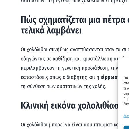
εκατοστών. Το μέγεθος των χολόλιθων επηρεάζει τ
Πώς σχηματίζεται μια πέτρα
τελικά λαμβάνει
Οι χολόλιθοι συνήθως αναπτύσσονται όταν τα συσ
οδηγώντας σε καθίζηση και κρυστάλλωση αυτών 
περιλαμβάνουν τη γενετική προδιάθεση, την παχυ
καταστάσεις όπως ο διαβήτης και η
κίρρωση
του
Για
απο
τη σύνθεση των συστατικών της χολής.
τεχ
συμ
ή η
Κλινική εικόνα χολολιθίασης
δυν
Δια
Οι χολόλιθοι μπορεί να είναι ασυμπτωματικοί ή