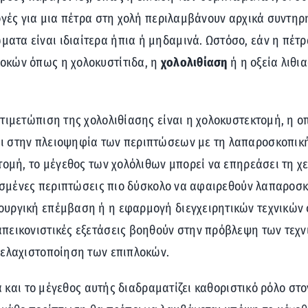
ογές για μια πέτρα στη χολή περιλαμβάνουν αρχικά συντηρ
τα είναι ιδιαίτερα ήπια ή μηδαμινά. Ωστόσο, εάν η πέτρα
οκών όπως η χολοκυστίτιδα, η
χολολιθίαση
ή η οξεία λιθι
ντιμετώπιση της χολολιθίασης είναι η χολοκυστεκτομή, η 
 στην πλειοψηφία των περιπτώσεων με τη λαπαροσκοπική τ
τομή, το μέγεθος των χολόλιθων μπορεί να επηρεάσει τη χ
ρισμένες περιπτώσεις πιο δύσκολο να αφαιρεθούν λαπαροσκο
υργική επέμβαση ή η εφαρμογή διεγχειρητικών τεχνικών ό
πεικονιστικές εξετάσεις βοηθούν στην πρόβλεψη των τεχν
 ελαχιστοποίηση των επιπλοκών.
λλά και το μέγεθος αυτής διαδραματίζει καθοριστικό ρόλο 