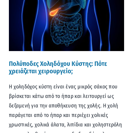
μεγαλύτερης
εικόνας
Πολύποδες Χοληδόχου Κύστης: Πότε
χρειάζεται χειρουργείο;
Η χοληδόχος κύστη είναι ένας μικρός σάκος που
βρίσκεται κάτω από το ήπαρ και λειτουργεί ως
δεξαμενή για την αποθήκευση της χολής. Η χολή
παράγεται από το ήπαρ και περιέχει χολικές
χρωστικές, χολικά άλατα, λιπίδια και χοληστερόλη