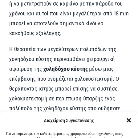
ή να μετατραπούν σε καρκίνο με την πάροδο του
χρόνου και αυτοί που είναι μεγαλύτεροι από 18 mm
μπορεί να αποτελούν σημαντικό κίνδυνο
κακοήθους εξαλλαγής.
Η θεραπεία των μεγαλύτερων πολυπόδων της
χοληδόχου κύστης περιλαμβάνει χειρουργική
αφαίρεση της
χοληδόχου κύστης
μέσω μιας
επέμβασης που ονομάζεται χολοκυστεκτομή. Ο
θεράποντας ιατρός μπορεί επίσης να συστήσει
χολοκυστεκτομή σε περίπτωση ύπαρξης ενός
πολύποδα της χοληδόχου κύστης οποιουδήποτε
μεγέθους που συνοδεύεται από χολόλιθους. Οι
Διαχείριση Συγκατάθεσης
χολόλιθοι προκαλούν μια πάθηση που ονομάζεται
Για να παρέχουμε την καλύτερη εμπειρία, χρησιμοποιούμε τεχνολογίες όπως