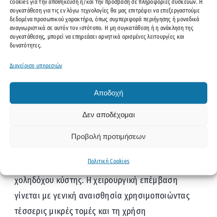
χολολιθίαση
, και συνιστά τη συσσώρευση λίθων
cookies για την αποθήκευση ή/και την πρόσβαση σε πληροφορίες συσκευών. Η
συγκατάθεση για τις εν λόγω τεχνολογίες θα μας επιτρέψει να επεξεργαστούμε
ασβεστίου και χοληστερόλης στη χοληδόχο κύστη.
δεδομένα προσωπικού χαρακτήρα, όπως συμπεριφορά περιήγησης ή μοναδικά
αναγνωριστικά σε αυτόν τον ιστότοπο. Η μη συγκατάθεση ή η ανάκληση της
Η χειρουργική επέμβαση που χρησιμοποιείται
συγκατάθεσης, μπορεί να επηρεάσει αρνητικά ορισμένες λειτουργίες και
ευρέως τόσο για την αντιμετώπιση των
δυνατότητες.
πολυπόδων της χοληδόχου κύστης όσο και της
Διαχείριση υπηρεσιών
χολολιθίασης είναι η χολοκυστεκτομή, η οποία
πλέον στις περισσότερες περιπτώσεις διενεργείται
Αποδοχή
λαπαροσκοπικά, με τη χρήση εξειδικευμένων
Δεν αποδέχομαι
χειρουργικών εργαλείων.
Προβολή προτιμήσεων
Η λαπαροσκοπική χολοκυστεκτομή είναι η
Πολιτική Cookies
συνιστώμενη προσέγγιση για την αφαίρεση της
χοληδόχου κύστης. Η χειρουργική επέμβαση
γίνεται με γενική αναισθησία χρησιμοποιώντας
τέσσερις μικρές τομές και τη χρήση