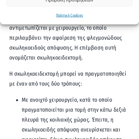
σοβαρή, απειλητική για την υγεία λοίμωξη. Για
Πολιτική Cookies
αυτόν τον λόγο, η σκωληκοειδίτιδα
αντιμετωπίζεται με χειρουργείο, το οποίο
περιλαμβάνει την αφαίρεση της φλεγμονώδους
σκωληκοειδούς απόφυσης. Η επέμβαση αυτή
ονομάζεται σκωληκοειδεκτομή.
Η σκωληκοειδεκτομή μπορεί να πραγματοποιηθεί
με έναν από τους δύο τρόπους:
Με ανοιχτό χειρουργείο, κατά το οποίο
πραγματοποιείται μια τομή στην κάτω δεξιά
πλευρά της κοιλιακής χώρας. Έπειτα, η
σκωληκοειδής απόφυση ανευρίσκεται και