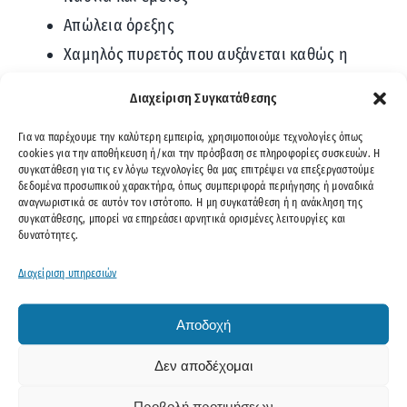
Απώλεια όρεξης
Χαμηλός πυρετός που αυξάνεται καθώς η
ασθένεια εξελίσσεται
Διαχείριση Συγκατάθεσης
Φούσκωμα και αλλαγή στις κινήσεις του
Για να παρέχουμε την καλύτερη εμπειρία, χρησιμοποιούμε τεχνολογίες όπως
εντέρου (δυσκοιλιότητα ή διάρροια)
cookies για την αποθήκευση ή/και την πρόσβαση σε πληροφορίες συσκευών. Η
Πρήξιμο στην κοιλιά.
συγκατάθεση για τις εν λόγω τεχνολογίες θα μας επιτρέψει να επεξεργαστούμε
δεδομένα προσωπικού χαρακτήρα, όπως συμπεριφορά περιήγησης ή μοναδικά
αναγνωριστικά σε αυτόν τον ιστότοπο. Η μη συγκατάθεση ή η ανάκληση της
Σκωληκοειδίτιδα και
συγκατάθεσης, μπορεί να επηρεάσει αρνητικά ορισμένες λειτουργίες και
δυνατότητες.
χειρουργείο: Γιατί χρειάζεται &
Διαχείριση υπηρεσιών
πώς πραγματοποιείται
Αποδοχή
Η σκωληκοειδίτιδα είναι επείγουσα ιατρική
Δεν αποδέχομαι
κατάσταση. Είναι πιθανό η σκωληκοειδής
απόφυση να υποστεί ρήξη και να προκαλέσει μια
Προβολή προτιμήσεων