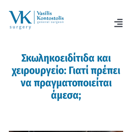
Μετάβαση
στο
περιεχόμενο
Togg
Navi
ΑΡΧΙΚΗ
Σκωληκοειδίτιδα και
Ο ΙΑΤΡΟΣ
χειρουργείο: Γιατί πρέπει
ΧΕΙΡΟΥΡΓΙΚΗ ΟΓΚΟΛΟΓΙΑ
να πραγματοποιείται
ΠΑΘΗΣΕΙΣ
άμεσα;
ΙΑΤΡΙΚΑ ΝΕΑ
ΕΠΙΚΟΙΝΩΝΙΑ