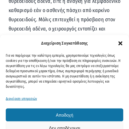
θυρεοειδούς αδένα, είτε η ανάγκη για λεμφαδενικό
καθαρισμό εάν ο ασθενής πάσχει από καρκίνο
θυρεοειδούς. Μόλις επιτευχθεί η πρόσβαση στον
θυρεοειδή αδένα, ο χειρουργός εντοπίζει και
χειρίζεται προσεκτικά κρίσιμες δομές,
Διαχείριση Συγκατάθεσης
συμπεριλαμβανομένων του υποτροπιάζοντος
λαρυγγικού νεύρου και των παραθυρεοειδών
Για να παρέχουμε την καλύτερη εμπειρία, χρησιμοποιούμε τεχνολογίες όπως
cookies για την αποθήκευση ή/και την πρόσβαση σε πληροφορίες συσκευών. Η
αδένων, για να διατηρήσει τη λειτουργία τους.
συγκατάθεση για τις εν λόγω τεχνολογίες θα μας επιτρέψει να επεξεργαστούμε
δεδομένα προσωπικού χαρακτήρα, όπως συμπεριφορά περιήγησης ή μοναδικά
Ανάλογα με την ένδειξη, μπορεί να γίνει είτε
αναγνωριστικά σε αυτόν τον ιστότοπο. Η μη συγκατάθεση ή η ανάκληση της
συγκατάθεσης, μπορεί να επηρεάσει αρνητικά ορισμένες λειτουργίες και
μερική είτε ολική θυρεοειδεκτομή. Η έκταση της
δυνατότητες.
εκτομής καθορίζεται από την υποκείμενη
Διαχείριση υπηρεσιών
παθολογία του θυρεοειδούς και την κρίση του
χειρουργού. Σε περίπτωση ολικής
Αποδοχή
θυρεοειδεκτομής, και οι δύο λοβοί του
Δεν αποδέχομαι