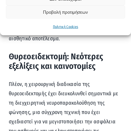
θυρεοειδούς αδένα παρασκευάζονται με προσοχή
κι έπειτα αφαιρούνται. Μετά την αφαίρεση του
Προβολή προτιμήσεων
θυρεοειδούς αδένα, η τομή κλείνει με ενδοδερμική
Πολιτική Cookies
ραφή προκειμένου να επιτευχθεί ένα άριστο
αισθητικό αποτέλεσμα.
Θυρεοειδεκτομή: Νεότερες
εξελίξεις και καινοτομίες
Πλέον, η χειρουργική διαδικασία της
θυρεοειδεκτομής έχει διευκολυνθεί σημαντικά με
τη διεγχειρητική νευροπαρακολούθηση της
φώνησης, μια σύγχρονη τεχνική που έχει
σχεδιαστεί για να μεγιστοποιήσει την ασφάλεια